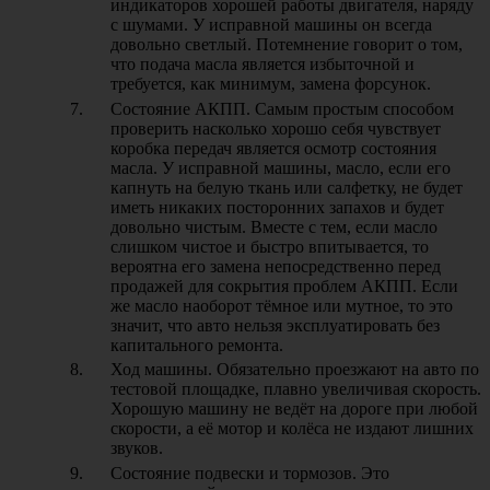
индикаторов хорошей работы двигателя, наряду
с шумами. У исправной машины он всегда
довольно светлый. Потемнение говорит о том,
что подача масла является избыточной и
требуется, как минимум, замена форсунок.
Состояние АКПП. Самым простым способом
проверить насколько хорошо себя чувствует
коробка передач является осмотр состояния
масла. У исправной машины, масло, если его
капнуть на белую ткань или салфетку, не будет
иметь никаких посторонних запахов и будет
довольно чистым. Вместе с тем, если масло
слишком чистое и быстро впитывается, то
вероятна его замена непосредственно перед
продажей для сокрытия проблем АКПП. Если
же масло наоборот тёмное или мутное, то это
значит, что авто нельзя эксплуатировать без
капитального ремонта.
Ход машины. Обязательно проезжают на авто по
тестовой площадке, плавно увеличивая скорость.
Хорошую машину не ведёт на дороге при любой
скорости, а её мотор и колёса не издают лишних
звуков.
Состояние подвески и тормозов. Это