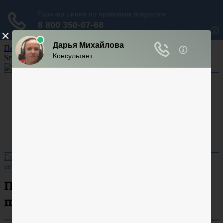
Перейти к содержанию
Search for:
Арбитраж
Аренда
Кадастр
Суд
Ответственность
Гражданский процесс
Уголовный процесс
Главная
»
Автоправо
»
Проверка автомобиля при покупке в
автосалоне
Проверка автомобиля при
покупке в автосалоне