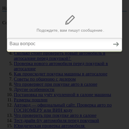
На чтение
29 мин
Опубликовано
17.07.2023
Содержание
Проверка нового автомобиля
Проверка нового автомобиля в автосалоне
Что включает в себя услуга «Проверка нового
автомобиля перед покупкой в автосалоне»?
Сколько стоит проверить новый автомобиль в
автосалоне перед покупкой?
Проверка нового автомобиля перед покупкой в
автосалоне
Как происходит покупка машины в автосалоне
Советы по общению с дилером
Что проверяют при покупке авто в салоне
Другие особенности
Постановка на учёт купленной в салоне машины
Размеры пошлин
Автокод — официальный сайт. Проверка авто по
ГОСНОМЕРУ или ВИН коду
Что проверить при покупке авто в салоне
Тест-драйв б/у автомобиля перед покупкой
Юридическая проверка автомобиля