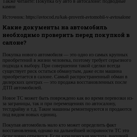
Также читайте: Покупка б/у авто в автосалоне: подводные
камни
Источник: https://avtocod.ru/kak-proverit-avtomobil-v-avtosalone
Какие документы на автомобиль
необходимо проверить перед покупкой в
салоне?
Покупка нового автомобиля — это одно из самых крупных
приобретений в жизни человека, поэтому требует серьезного
подхода к выбору. При совершении такой сделки всегда
существует риск остаться обманутым, даже если машина
приобретается в салоне. Самый распространенный обман в
дилерских центрах — это продажа восстановленных после
ДТП автомобилей.
Новое ТС может быть повреждено как во время перевозки из-
за заграницы, так и при перемещениях по автосалону,
тестдрайву и т.д. Такие машины ремонтируются и продаются
под видом новых единиц.
Покупая автомобиль мало кто может определить факт
восстановления, однако на дальнейшей исправности ТС это
безусловно отразится. Если юридическая чистота, внешний