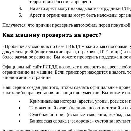
территории России запрещено.
На авто арест могут накладывать сотрудники ГИБ
Арест и ограничения могут быть наложены органа
Получается, что причин проверить автомобиль перед покупкой 
Как машину проверить на арест?
«Пробить» автомобиль по базе ГИБДД можно 2-мя способами: у
документацией (водительские права, страховка, ПТС и пр.) и н
более разумное решение. Вы можете проверить поддержанное а
Официальный сайт ГИБДД позволяет проверить на арест любое 
ограничению на машине. Если транспорт находится в залоге, т
«подвисания» страницы.
Наш сервис создан для того, чтобы сделать официальные пров
каких-либо правоустанавливающих документов. Вы можете по
Криминальная история (аресты, угоны, розыск и п
Таможенный отчет (наличие несоответствий и св
Судебная история (исковые заявления, тяжбы, в 
Банковская сводка («заморозка» счетов за неуплат
А также другие учетные записи об автомобиле, которые зафик