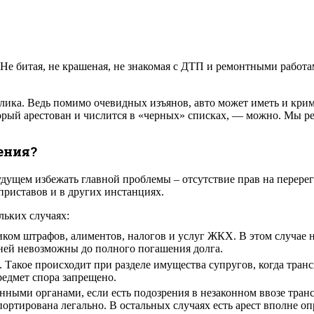
 Не битая, не крашеная, не знакомая с ДТП и ремонтными рабо
елика. Ведь помимо очевидных изъянов, авто может иметь и крим
торый арестован и числится в «черных» списках, — можно. Мы 
ения?
дущем избежать главной проблемы – отсутствие прав на перерег
риставов и в других инстанциях.
льких случаях:
ком штрафов, алиментов, налогов и услуг ЖКХ. В этом случае 
 ней невозможны до полного погашения долга.
 Такое происходит при разделе имущества супругов, когда транс
редмет спора запрещено.
ными органами, если есть подозрения в незаконном ввозе транс
ртирована легально. В остальных случаях есть арест вполне оп