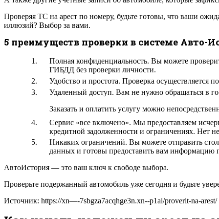
Проверяя ТС на арест по номеру, будьте готовы, что ваши ожи
иллюзий? Выбор за вами.
5 преимуществ проверки в системе Авто-И
Полная конфиденциальность. Вы можете проверит
ГИБДД без проверки личности.
Удобство и простота. Проверка осуществляется по 
Удаленный доступ. Вам не нужно обращаться в го
Заказать и оплатить услугу можно непосредственн
Сервис «все включено». Мы предоставляем исче
кредитной задолженности и ограничениях. Нет нео
Никаких ограничений. Вы можете отправить столь
данных и готовы предоставить вам информацию п
АвтоИстория — это ваш ключ к свободе выбора.
Проверьте подержанный автомобиль уже сегодня и будьте увере
Источник: https://xn—-7sbgza7acqhge3n.xn--p1ai/proverit-na-arest/