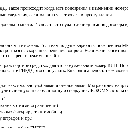
ДД. Такое происходит когда есть подозрения в изменении номер
ми следствия, если машина участвовала в преступлении.
довольно много. И сделать это нужно до подписания договора к
добным и не очень. Если вам по душе вариант с посещением МР
астроиться на скорейшее решение вопроса. Если же перспектива п
вто на арест в режиме онлайн.
транспортное средство, для этого нужно знать номер ВИН. Но э
о на сайте ГИБДД этого не узнать. Еще одним недостатком явля
ерки максимально удобными и безопасными. Мы работаем напрям
лучить полную информационную сводку по ЛЮБОМУ авто на осно
р.)
язанных с ними ограничений)
которых фигурирует автомобиль)
у штрафов и пр.)
сированы в базе ГИБДД