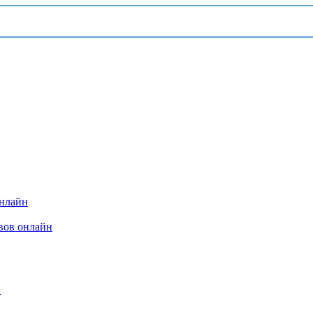
онлайн
вов онлайн
Ф