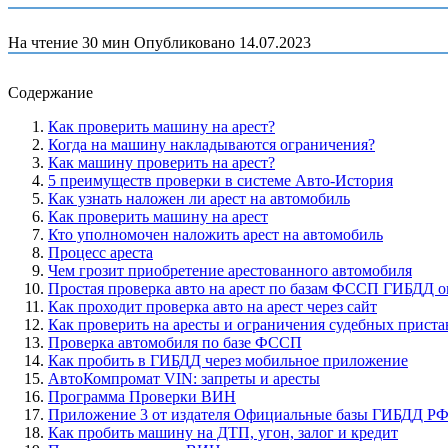
На чтение
30 мин
Опубликовано
14.07.2023
Содержание
Как проверить машину на арест?
Когда на машину накладываются ограничения?
Как машину проверить на арест?
5 преимуществ проверки в системе Авто-История
Как узнать наложен ли арест на автомобиль
Как проверить машину на арест
Кто уполномочен наложить арест на автомобиль
Процесс ареста
Чем грозит приобретение арестованного автомобиля
Простая проверка авто на арест по базам ФССП ГИБДД 
Как проходит проверка авто на арест через сайт
Как проверить на аресты и ограничения судебных приста
Проверка автомобиля по базе ФССП
Как пробить в ГИБДД через мобильное приложение
АвтоКомпромат VIN: запреты и аресты
Программа Проверки ВИН
Приложение 3 от издателя Официальные базы ГИБДД Р
Как пробить машину на ДТП, угон, залог и кредит