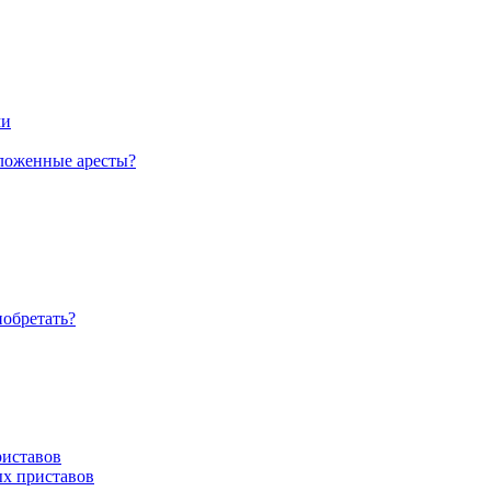
ми
аложенные аресты?
иобретать?
риставов
ых приставов