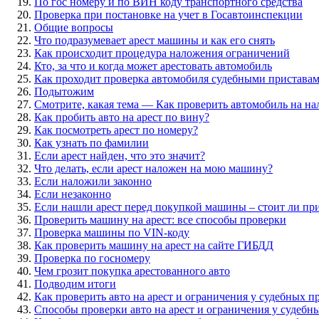
По гос номеру и по ВИН коду транспортного средства
Проверка при постановке на учет в Госавтоинспекции
Общие вопросы
Что подразумевает арест машины и как его снять
Как происходит процедура наложения ограничений
Кто, за что и когда может арестовать автомобиль
Как проходит проверка автомобиля судебными пристава
Подытожим
Смотрите, какая тема — Как проверить автомобиль на н
Как пробить авто на арест по вину?
Как посмотреть арест по номеру?
Как узнать по фамилии
Если арест найден, что это значит?
Что делать, если арест наложен на мою машину?
Если наложили законно
Если незаконно
Если нашли арест перед покупкой машины – стоит ли пр
Проверить машину на арест: все способы проверки
Проверка машины по VIN-коду
Как проверить машину на арест на сайте ГИБДД
Проверка по госномеру
Чем грозит покупка арестованного авто
Подводим итоги
Как проверить авто на арест и ограничения у судебных п
Способы проверки авто на арест и ограничения у судебн