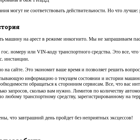
дания могут не соответствовать действительности. Но что лучше
стория
ь машину на арест в режиме инкогнито. Мы не запрашиваем па
гос. номеру или VIN-коду транспортного средства. Это все, что
с. инстанции.
о на сайте. Это экономит ваше время и позволяет решить вопро
рпывающую информацию о текущем состоянии и истории машины.
бходимости обращаться к сторонним сервисам. Все, что вас интер
ко запросов, сколько вам нужно. Лимитов по количеству автомо
о любому транспортному средству, зарегистрированному на тер
ны, что завтрашний день пройдет без неприятных эксцессов!