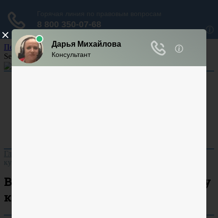
Перейти к содержанию
Search for:
Арбитраж
Аренда
Кадастр
Суд
Ответственность
Гражданский процесс
Уголовный процесс
Главная
»
Автоправо
»
Восстановление ПТС по договору
купли продажи
Восстановление ПТС по договору
купли продажи