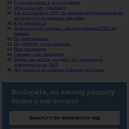
Если находитесь в другом городе
Отказ в выдаче дубликата
Как восстановить ПТС без хозяина: восстановление по
договору купли-продажи при утере
Куда обращаться
Пошаговая инструкция – как восстановить ПТС без
хозяина
По доверенности
По договору купли-продажи
При утилизации
Сколько стоит процедура
Можно ли сделать документ без генеральной
доверенности по ДКП
Что делать, если отказали в выдаче дубликата