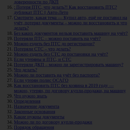
доверенности по ДКП
: Потеря ПТС, что делать?! Как восстановить ПТС?
дубликат ПТС || Авто-Лето
Смотрите, какая тема — Купил авто, ещё не поставил на
учёт, потерял документы – можно ли восстановить и что
делать?
Без каких документов нельзя поставить машину на учёт?
Потеряли ПТС – можно поставить на учёт?
Можно ездить без ПТС до регистрации?
Потеряли СТС – что делать?
Можно ездить без СТС до постановки на учёт?
Если утеряны и ПТС, и СТС
Потеряли ДКП – можно ли зарегистрировать машину?
Что делать?
Можно ли поставить на учёт без паспорта?
Если утерян полис ОСАГО
Как восстановить ПТС без хозяина в 2019 году —
можно, утерян, по договору купли-продажи, на машину
Что нужно знать
Определения
Назначение документа
Законные основания
Какие нужны документы
Можно ли по договору купли-продажи
Порядок обращения