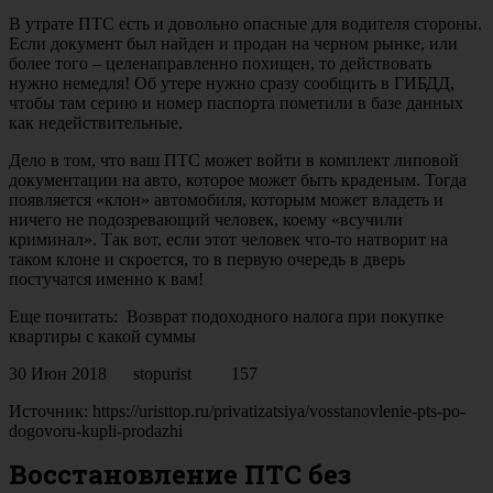
В утрате ПТС есть и довольно опасные для водителя стороны.
Если документ был найден и продан на черном рынке, или
более того – целенаправленно похищен, то действовать
нужно немедля! Об утере нужно сразу сообщить в ГИБДД,
чтобы там серию и номер паспорта пометили в базе данных
как недействительные.
Дело в том, что ваш ПТС может войти в комплект липовой
документации на авто, которое может быть краденым. Тогда
появляется «клон» автомобиля, которым может владеть и
ничего не подозревающий человек, коему «всучили
криминал». Так вот, если этот человек что-то натворит на
таком клоне и скроется, то в первую очередь в дверь
постучатся именно к вам!
Еще почитать: Возврат подоходного налога при покупке
квартиры с какой суммы
30 Июн 2018 stopurist 157
Источник: https://uristtop.ru/privatizatsiya/vosstanovlenie-pts-po-
dogovoru-kupli-prodazhi
Восстановление ПТС без