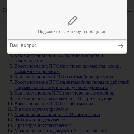
На чтение
32 мин
Опубликовано
16.07.2023
Содержание
Восстановление птс по договору купли продажи
Всё о том, можно ли восстановить ПТС по договору
купли-продажи без хозяина
Утерян ПТС
Как восстановить ПТС: полезные советы и
рекомендации
Восстановление ПТС при утере: документы, сроки,
возможные проблемы
Как восстановить ПТС на автомобиль при утере
Восстановление ПТС на автомобиль: порядок действий,
документы и стоимость получения дубликата
Как восстановить ПТС при утере на автомобиль
5 шагов по восстановлению ПТС при его утере
Восстановление ПТС без собственника
В каких случаях требуется
Можно ли восстановить ПТС без хозяина
Что нужно из документов
Процедура восстановления
Можно ли сделать документ без генеральной