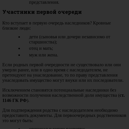
представления.
Участники первой очереди
Кто вступает в первую очередь наследников? Кровные
близкие люди:
дети (сыновья или дочери независимо от
старшинства);
отец и мать;
муж или жена.
Если родных первой очередности не существовало или они
умерли ранее, или в одно время с наследодателем, не
претендуют на унаследование, то по праву представления
унаследовать имущество могут внуки или их последователи.
Исключением становятся потенциальные наследники без
возможности получения наследственной доли имущества (
ст.
1146 ГК РФ
).
Для подтверждения родства с наследодателем необходимо
предоставить документы. Для первоочередных родственников
это могут быть:
оригинал и копии паспорта;