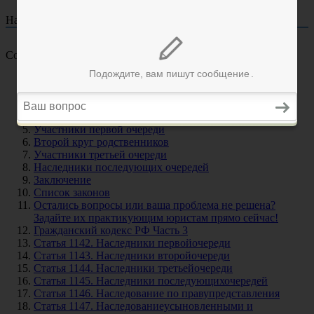
На чтение
32 мин
Опубликовано
12.07.2023
Содержание
Определение очереди наследования
Условия наследования по закону
Очередность наследования
Право представления
Участники первой очереди
Второй круг родственников
Участники третьей очереди
Наследники последующих очередей
Заключение
Список законов
Остались вопросы или ваша проблема не решена?
Задайте их практикующим юристам прямо сейчас!
Гражданский кодекс РФ Часть 3
Статья 1142. Наследники первойочереди
Статья 1143. Наследники второйочереди
Статья 1144. Наследники третьейочереди
Статья 1145. Наследники последующихочередей
Статья 1146. Наследование по правупредставления
Статья 1147. Наследованиеусыновленными и