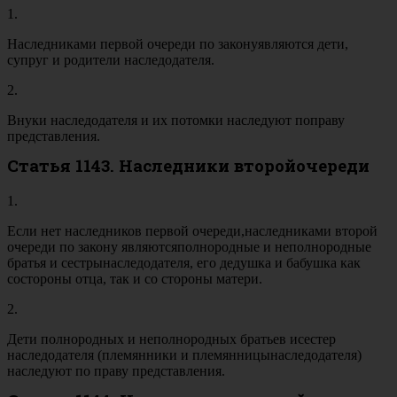
1.
Наследниками первой очереди по законуявляются дети,
супруг и родители наследодателя.
2.
Внуки наследодателя и их потомки наследуют поправу
представления.
Статья 1143. Наследники второйочереди
1.
Если нет наследников первой очереди,наследниками второй
очереди по закону являютсяполнородные и неполнородные
братья и сестрынаследодателя, его дедушка и бабушка как
состороны отца, так и со стороны матери.
2.
Дети полнородных и неполнородных братьев исестер
наследодателя (племянники и племянницынаследодателя)
наследуют по праву представления.