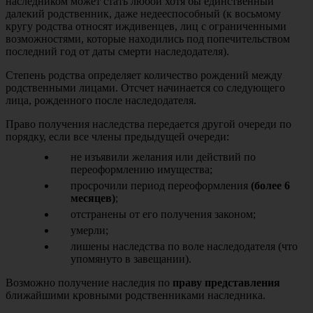
наследником может стать любой хотя бы единственный
далекий родственник, даже недееспособный (к восьмому
кругу родства относят иждивенцев, лиц с ограниченными
возможностями, которые находились под попечительством
последний год от даты смерти наследодателя).
Степень родства определяет количество рождений между
родственными лицами. Отсчет начинается со следующего
лица, рожденного после наследодателя.
Право получения наследства передается другой очереди по
порядку, если все члены предыдущей очереди:
не изъявили желания или действий по
переоформлению имущества;
просрочили период переоформления
(более 6
месяцев)
;
отстранены от его получения законом;
умерли;
лишены наследства по воле наследодателя (что
упомянуто в завещании).
Возможно получение наследия по
праву представления
ближайшими кровными родственниками наследника.