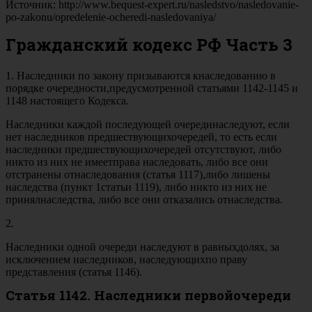
Источник: http://www.bequest-expert.ru/nasledstvo/nasledovanie-
po-zakonu/opredelenie-ocheredi-nasledovaniya/
Гражданский кодекс РФ Часть 3
1. Наследники по закону призываются кнаследованию в
порядке очередности,предусмотренной статьями 1142-1145 и
1148 настоящего Кодекса.
Наследники каждой последующей очерединаследуют, если
нет наследников предшествующихочередей, то есть если
наследники предшествующихочередей отсутствуют, либо
никто из них не имеетправа наследовать, либо все они
отстранены отнаследования (статья 1117),либо лишены
наследства (пункт 1статьи 1119), либо никто из них не
принялнаследства, либо все они отказались отнаследства.
2.
Наследники одной очереди наследуют в равныхдолях, за
исключением наследников, наследующихпо праву
представления (статья 1146).
Статья 1142. Наследники первойочереди