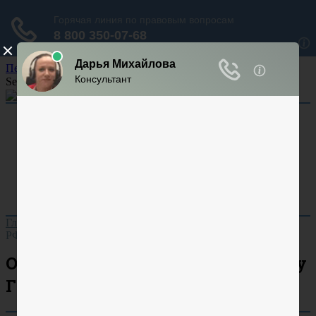
Перейти к содержанию
Search for:
Арбитраж
Аренда
Кадастр
Суд
Ответственность
Гражданский процесс
Уголовный процесс
Главная
»
Наследство
»
Очереди наследования по закону ГК
РФ
Очереди наследования по закону
ГК РФ