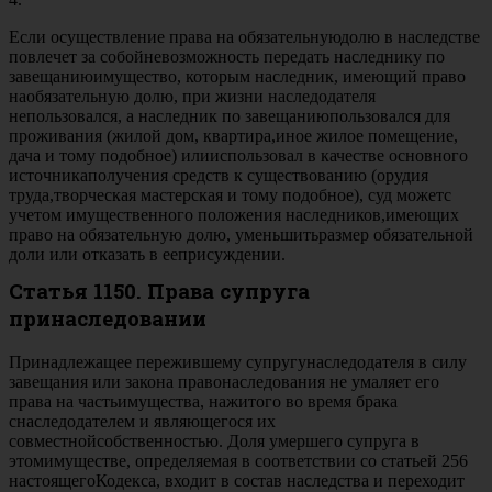
Если осуществление права на обязательнуюдолю в наследстве
повлечет за собойневозможность передать наследнику по
завещаниюимущество, которым наследник, имеющий право
наобязательную долю, при жизни наследодателя
непользовался, а наследник по завещаниюпользовался для
проживания (жилой дом, квартира,иное жилое помещение,
дача и тому подобное) илииспользовал в качестве основного
источникаполучения средств к существованию (орудия
труда,творческая мастерская и тому подобное), суд можетс
учетом имущественного положения наследников,имеющих
право на обязательную долю, уменьшитьразмер обязательной
доли или отказать в ееприсуждении.
Статья 1150. Права супруга
принаследовании
Принадлежащее пережившему супругунаследодателя в силу
завещания или закона правонаследования не умаляет его
права на частьимущества, нажитого во время брака
снаследодателем и являющегося их
совместнойсобственностью. Доля умершего супруга в
этомимуществе, определяемая в соответствии со статьей 256
настоящегоКодекса, входит в состав наследства и переходит