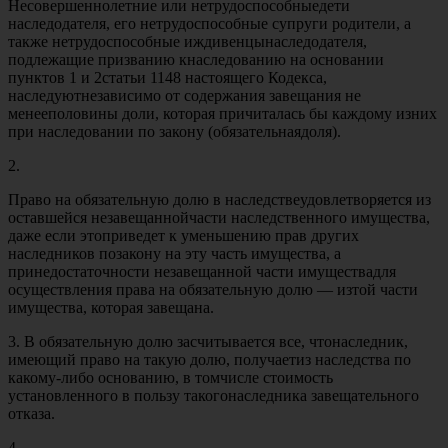
Несовершеннолетние или нетрудоспособныедети
наследодателя, его нетрудоспособные супруги родители, а
также нетрудоспособные иждивенцынаследодателя,
подлежащие призванию кнаследованию на основании
пунктов 1 и 2статьи 1148 настоящего Кодекса,
наследуютнезависимо от содержания завещания не
менееполовины доли, которая причиталась бы каждому изних
при наследовании по закону (обязательнаядоля).
2.
Право на обязательную долю в наследствеудовлетворяется из
оставшейся незавещаннойчасти наследственного имущества,
даже если этоприведет к уменьшению прав других
наследников позакону на эту часть имущества, а
принедостаточности незавещанной части имуществадля
осуществления права на обязательную долю — изтой части
имущества, которая завещана.
3. В обязательную долю засчитывается все, чтонаследник,
имеющий право на такую долю, получаетиз наследства по
какому-либо основанию, в томчисле стоимость
установленного в пользу такогонаследника завещательного
отказа.
4.