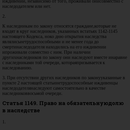
иждивении, независимо от того, проживали онисовместно с
наследодателем или нет.
2.
К наследникам по закону относятся граждане,которые не
входят в круг наследников, указанных встатьях 1142-1145
настоящего Кодекса, ноко дню открытия наследства
являлисьнетрудоспособными и не менее года до
смертинаследодателя находились на его иждивении
ипроживали совместно с ним. При наличии
другихнаследников по закону они наследуют вместе инаравне
с наследниками той очереди, котораяпризывается к
наследованию.
3. При отсутствии других наследников по законууказанные в
пункте 2 настоящей статьинетрудоспособные иждивенцы
наследодателянаследуют самостоятельно в качестве
наследниковвосьмой очереди.
Статья 1149. Право на обязательнуюдолю
в наследстве
1.