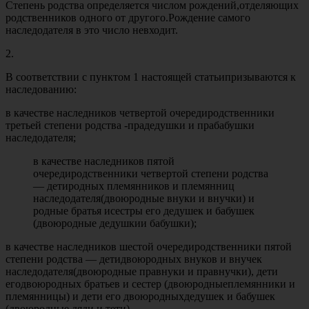
Степень родства определяется числом рождений,отделяющих
родственников одного от другого.Рождение самого
наследодателя в это число невходит.
2.
В соответствии с пунктом 1 настоящей статьипризываются к
наследованию:
в качестве наследников четвертой очередиродственники
третьей степени родства -прадедушки и прабабушки
наследодателя;
в качестве наследников пятой
очередиродственники четвертой степени родства
— детиродных племянников и племянниц
наследодателя(двоюродные внуки и внучки) и
родные братья исестры его дедушек и бабушек
(двоюродные дедушкии бабушки);
в качестве наследников шестой очередиродственники пятой
степени родства — детидвоюродных внуков и внучек
наследодателя(двоюродные правнуки и правнучки), дети
егодвоюродных братьев и сестер (двоюродныеплемянники и
племянницы) и дети его двоюродныхдедушек и бабушек
(двоюродные дяди и тети).