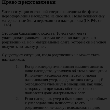
Право представления
Часты ситуации внезапной смерти наследника без факта
переоформления наследства на свое имя. Полагающиеся ему
материальные блага переходят его наследникам (ГК РФ, ст.
1146).
Это люди ближайшего родства. То есть они могут
унаследовать равными частями не только наследство от
родственника, но и материальные блага, которые он не успел
получить по закону ранее.
Существуют ситуации, когда родственник не может стать
наследником:
Когда наследодатель изъявил желание лишить
лицо наследства, упомянув об этом в завещании.
К примеру, наследодатель первой очереди
наследования умер, а родственник следующей
очередности упомянут в завещании, как лицо,
которому ни при каких обстоятельствах не
полагается доля материальных благ.
Если наследник умер и был лицом недостойным
к унаследованию ценностей, то его
родственники не смогут использовать право