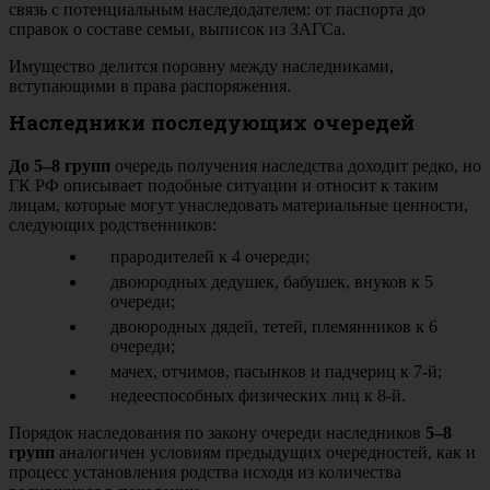
связь с потенциальным наследодателем: от паспорта до
справок о составе семьи, выписок из ЗАГСа.
Имущество делится поровну между наследниками,
вступающими в права распоряжения.
Наследники последующих очередей
До 5–8 групп
очередь получения наследства доходит редко, но
ГК РФ описывает подобные ситуации и относит к таким
лицам, которые могут унаследовать материальные ценности,
следующих родственников:
прародителей к 4 очереди;
двоюродных дедушек, бабушек, внуков к 5
очереди;
двоюродных дядей, тетей, племянников к 6
очереди;
мачех, отчимов, пасынков и падчериц к 7-й;
недееспособных физических лиц к 8-й.
Порядок наследования по закону очереди наследников
5–8
групп
аналогичен условиям предыдущих очередностей, как и
процесс установления родства исходя из количества