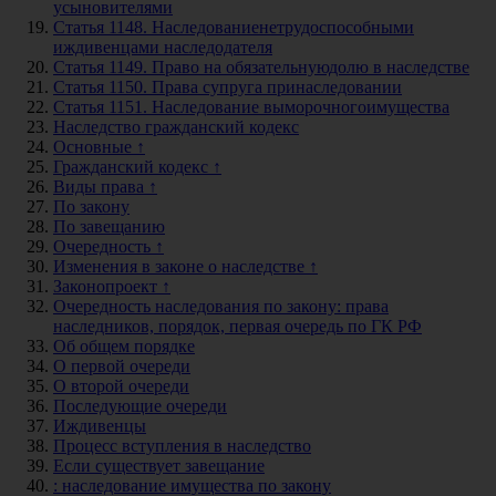
усыновителями
Статья 1148. Наследованиенетрудоспособными
иждивенцами наследодателя
Статья 1149. Право на обязательнуюдолю в наследстве
Статья 1150. Права супруга принаследовании
Статья 1151. Наследование выморочногоимущества
Наследство гражданский кодекс
Основные ↑
Гражданский кодекс ↑
Виды права ↑
По закону
По завещанию
Очередность ↑
Изменения в законе о наследстве ↑
Законопроект ↑
Очередность наследования по закону: права
наследников, порядок, первая очередь по ГК РФ
Об общем порядке
О первой очереди
О второй очереди
Последующие очереди
Иждивенцы
Процесс вступления в наследство
Если существует завещание
: наследование имущества по закону