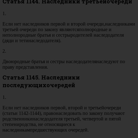
Статья 1144. Наследники третьейочереди
1.
Если нет наследников первой и второй очереди,наследниками
третьей очереди по закону являютсяполнородные и
неполнородные братья и сестрыродителей наследодателя
(дяди и тетинаследодателя).
2.
Двоюродные братья и сестры наследодателянаследуют по
праву представления.
Статья 1145. Наследники
последующихочередей
1.
Если нет наследников первой, второй и третьейочереди
(статьи 1142-1144), правонаследовать по закону получают
родственникинаследодателя третьей, четвертой и пятой
степениродства, не относящиеся к
наследникампредшествующих очередей.