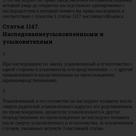
который умер до открытия наследстваили одновременно с
наследодателем и который неимел бы права наследовать в
соответствии с пунктом 1 статьи 1117 настоящегоКодекса.
Статья 1147.
Наследованиеусыновленными и
усыновителями
1.
При наследовании по закону усыновленный и егопотомство с
одной стороны и усыновитель и егородственники — с другой
приравниваются кродственникам по происхождению
(кровнымродственникам).
2.
Усыновленный и его потомство не наследуют позакону после
смерти родителей усыновленного идругих его родственников
по происхождению, ародители усыновленного и другие
егородственники по происхождению не наследуют позакону
после смерти усыновленного и егопотомства, за исключением
случаев, указанных впункте 3 настоящей статьи.