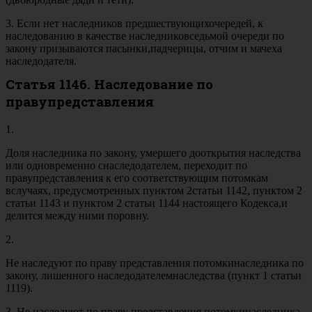
3. Если нет наследников предшествующихочередей, к
наследованию в качестве наследниковседьмой очереди по
закону призываются пасынки,падчерицы, отчим и мачеха
наследодателя.
Статья 1146. Наследование по
правупредставления
1.
Доля наследника по закону, умершего дооткрытия наследства
или одновременно снаследодателем, переходит по
правупредставления к его соответствующим потомкам
вслучаях, предусмотренных пунктом 2статьи 1142, пунктом 2
статьи 1143 и пунктом 2 статьи 1144 настоящего Кодекса,и
делится между ними поровну.
2.
Не наследуют по праву представления потомкинаследника по
закону, лишенного наследодателемнаследства (пункт 1 статьи
1119).
3. Не наследуют по праву представления потомкинаследника,