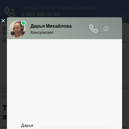
Перейти к содержанию
Search for:
Арбитраж
Аренда
Кадастр
Суд
Ответственность
Гражданский процесс
Уголовный процесс
Главная
»
Пожаротушение
»
Требования к указателям
пожарных гидрантов
Требования к указателям
пожарных гидрантов