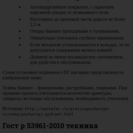
Антикоррозийное покрытие, с укрытием
наружной секции от возможного огня.
Расстояние до проезжей части дороги не более
2,5 м.
Опоры бывают проходными и тупиковыми.
Обязательно учитывать глубину промерзания.
Если механизм устанавливается в колодце, то не
допускается содержания мелких камней.
Диаметр не менее восьмидесяти сантиметров,
для удобства в обслуживании.
Схема установки подземного ПГ наглядно представлена на
изображении ниже:
Тумбы бывают – фланцевыми, раструбными, сварными. При
привязке проекта учитываются количество арматуры,
габариты лестницы обслуживания, необходимость утепления.
Источник:
http://venteler.ru/protivopozharnye-
sistemy/pozharnyj-gidrant.html
Гост р 53961-2010 техника