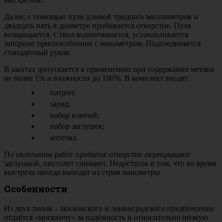
Далее, с помощью пули длиной тридцать миллиметров и
двадцать пять в диаметре пробивается отверстие. Пуля
возвращается. Ствол вывинчивается, устанавливается
запорное приспособление с манометром. Подсоединяется
стандартный рукав.
В шахтах допускается к применению при содержании метана
не более 1% и влажности до 100%. В комплект входят:
патрон;
заряд;
набор ключей;
набор заглушек;
аптечка.
По окончании работ пробитое отверстие перекрывают
заглушкой, пистолет снимают. Недостаток в том, что во время
выстрела иногда выходят из строя манометры.
Особенности
Из двух типов – московского и ленинградского предпочтение
отдаётся «москвичу» за надёжность и относительно низкую