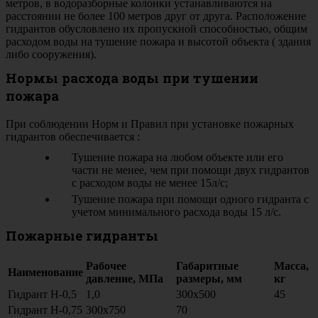
метров, в водоразборные колонки устанавливаются на
расстоянии не более 100 метров друг от друга. Расположение
гидрантов обусловлено их пропускной способностью, общим
расходом воды на тушение пожара и высотой объекта ( здания
либо сооружения).
Нормы расхода воды при тушении
пожара
При соблюдении Норм и Правил при установке пожарных
гидрантов обеспечивается :
Тушение пожара на любом объекте или его
части не менее, чем при помощи двух гидрантов
с расходом воды не менее 15л/с;
Тушение пожара при помощи одного гидранта с
учетом минимального расхода воды 15 л/с.
Пожарные гидранты
Рабочее
Габаритные
Масса,
Наименование
давление, МПа
размеры, мм
кг
Гидрант Н-0,5
1,0
300х500
45
Гидрант Н-0,75
300х750
70