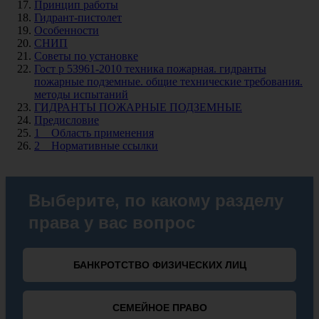
Принцип работы
Гидрант-пистолет
Особенности
СНИП
Советы по установке
Гост р 53961-2010 техника пожарная. гидранты
пожарные подземные. общие технические требования.
методы испытаний
ГИДРАНТЫ ПОЖАРНЫЕ ПОДЗЕМНЫЕ
Предисловие
1 Область применения
2 Нормативные ссылки